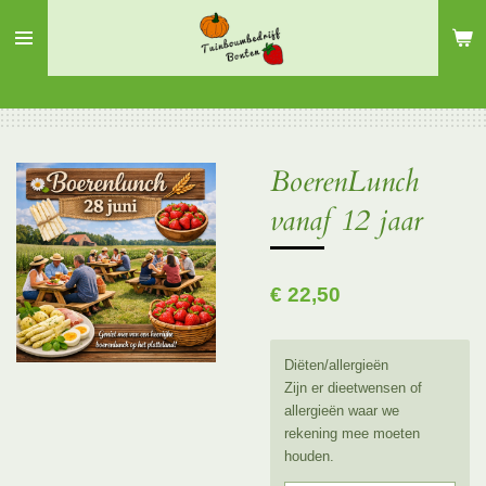
Ga
direct
naar
de
hoofdinhoud
BoerenLunch
vanaf 12 jaar
€ 22,50
Diëten/allergieën
Zijn er dieetwensen of
allergieën waar we
rekening mee moeten
houden.