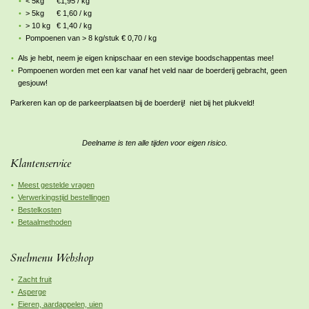
< 5kg €1,95 / kg
> 5kg € 1,60 / kg
> 10 kg € 1,40 / kg
Pompoenen van > 8 kg/stuk € 0,70 / kg
Als je hebt, neem je eigen knipschaar en een stevige boodschappentas mee!
Pompoenen worden met een kar vanaf het veld naar de boerderij gebracht, geen
gesjouw!
Parkeren kan op de parkeerplaatsen bij de boerderij!
niet
bij het plukveld!
Deelname is ten alle tijden voor eigen risico.
Klantenservice
Meest gestelde vragen
Verwerkingstijd bestellingen
Bestelkosten
Betaalmethoden
Snelmenu Webshop
Zacht fruit
Asperge
Eieren, aardappelen, uien