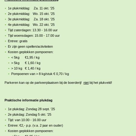
1e plukmiddag: Za. 11 okt. '25
2e plukmiddag: Wo. 15 okt. '25
3e plukmiddag: Za. 18 okt. '25
4e plukmiddag: Wo. 22 okt. '25
Tijd zaterdagen: 13.30 - 16.00 uur
Tijd woensdagen: 15.00 - 17.00 uur
Entree: gratis
Er zijn geen spellen/activiteiten
Kosten geplokken pompoenen:
< 5kg €1,95 / kg
> 5kg € 1,60 / kg
> 10 kg € 1,40 / kg
Pompoenen van > 8 kg/stuk € 0,70 / kg
Parkeren kan op de parkeerplaatsen bij de boerderij!
niet
bij het plukveld!
Praktische informatie plukdag
1e plukdag: Zondag 28 sept. '25
2e plukdag: Zondag 5 okt. '25
Tijd: van 10.00 - 16.00 uur
Entree: €2,- p.p. (v.a. 2 jaar en ouder)
Kosten geplokken pompoenen: