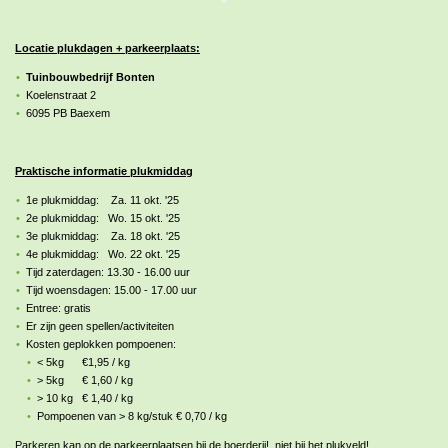
Locatie plukdagen + parkeerplaats:
Tuinbouwbedrijf Bonten
Koelenstraat 2
6095 PB Baexem
Praktische informatie plukmiddag
1e plukmiddag: Za. 11 okt. '25
2e plukmiddag: Wo. 15 okt. '25
3e plukmiddag: Za. 18 okt. '25
4e plukmiddag: Wo. 22 okt. '25
Tijd zaterdagen: 13.30 - 16.00 uur
Tijd woensdagen: 15.00 - 17.00 uur
Entree: gratis
Er zijn geen spellen/activiteiten
Kosten geplokken pompoenen:
< 5kg €1,95 / kg
> 5kg € 1,60 / kg
> 10 kg € 1,40 / kg
Pompoenen van > 8 kg/stuk € 0,70 / kg
Parkeren kan op de parkeerplaatsen bij de boerderij!
niet
bij het plukveld!