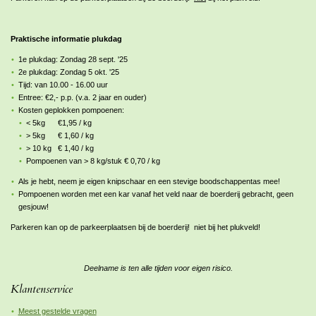
Praktische informatie plukdag
1e plukdag: Zondag 28 sept. '25
2e plukdag: Zondag 5 okt. '25
Tijd: van 10.00 - 16.00 uur
Entree: €2,- p.p. (v.a. 2 jaar en ouder)
Kosten geplokken pompoenen:
< 5kg €1,95 / kg
> 5kg € 1,60 / kg
> 10 kg € 1,40 / kg
Pompoenen van > 8 kg/stuk € 0,70 / kg
Als je hebt, neem je eigen knipschaar en een stevige boodschappentas mee!
Pompoenen worden met een kar vanaf het veld naar de boerderij gebracht, geen
gesjouw!
Parkeren kan op de parkeerplaatsen bij de boerderij!
niet
bij het plukveld!
Deelname is ten alle tijden voor eigen risico.
Klantenservice
Meest gestelde vragen