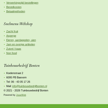
Verwerkingstijd bestellingen
Bestelkosten
Betaalmethoden
Snelmenu Webshop
Zacht fruit
Asperge
Eieren, aardappelen, uien
Jam en overige artikelen
Zuivel / kaas
Non food
Tuinbouwbedrijf Bonten
Koelenstraat 2
6095 PB Baexem
Tel: 06 - 43 05 17 26
Mail:
info@tuinbouwbedrijfbonten.nl
© 2021 - 2026 Tuinbouwbedrijf Bonten
Powered by
JouwWeb