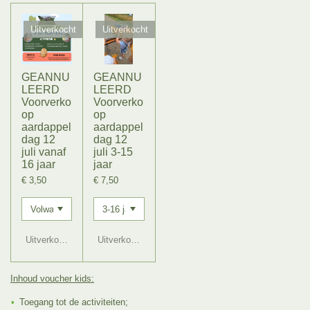
Uitverkocht
Uitverkocht
GEANNU
GEANNU
LEERD
LEERD
Voorverko
Voorverko
op
op
aardappel
aardappel
dag 12
dag 12
juli vanaf
juli 3-15
16 jaar
jaar
€ 3,50
€ 7,50
Uitverkocht
Uitverkocht
Inhoud voucher kids:
Toegang tot de activiteiten;